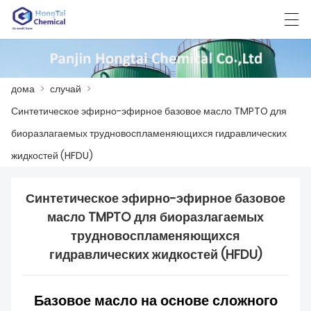
العربية
中文
English
日本語
한국어
дома
>
случай
>
Синтетическое эфирно-эфирное базовое масло TMPTO для
ДОМА
биоразлагаемых трудновоспламеняющихся гидравлических
жидкостей (HFDU)
ПРОДУКТЫ
НОВОСТИ
Синтетическое эфирно-эфирное базовое
масло TMPTO для биоразлагаемых
СЛУЧАЙ
трудновоспламеняющихся
гидравлических жидкостей (HFDU)
ЗАВОД
СВЯЖИТЕСЬ С НАМИ
Базовое масло на основе сложного