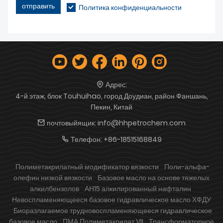
отправить
Политика конфиденциальности
Адрес:
4-й этаж, блок Touhuihao, город Доудиан, район Фаншань,
Пекин, Китай
почтовыйящик:
info@hhpetrochem.com
Телефон:
+86-18515168849
Полиметакрилатный модификатор вязкости
Поли-альфа-
олефин низкой вязкости
Базовое масло на основе тяжелых
алкилбензолов
АН15 алкилированный нафталин
Невоспламеняющееся базовое гидравлическое масло ХФДУ
Биоразлагаемое трудновоспламеняющееся гидравлическое
базовое масло
ПМА Полиметакрилат VII
Трансформаторное