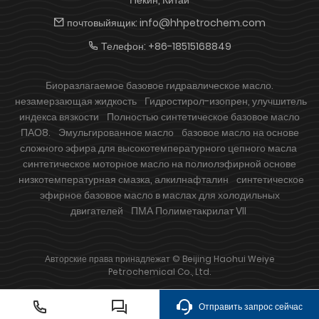
почтовыйящик:
info@hhpetrochem.com
Телефон:
+86-18515168849
Биоразлагаемое базовое гидравлическое масло.
незамерзающая жидкость
Гидростирол-изопрен, улучшитель
индекса вязкости
Полностью синтетическое базовое масло
ПАО8.
Эмульгированное масло
базовое масло на основе
сложного эфира для высокотемпературного цепного масла
синтетическое моторное масло на полиолэфирной основе
низкотемпературная смазка, алкилнафталин
синтетическое
эфирное базовое масло в маслах для холодильных
двигателей
ПМА Полиметакрилат VII
Авторские права принадлежат © Beijing Haohui Weiye
Petrochemical Co., Ltd.
Отправить запрос сейчас