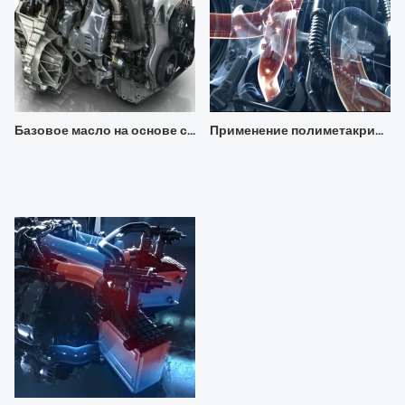
Базовое масло на основе сложного эфира полиола ПОЭ, используемое для охлаждающих моторных масел
Применение полиметакрилата VII HH-6300V в гидравлических маслах