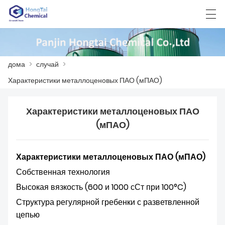
العربية
中文
English
日本語
한국어
дома
>
случай
>
Характеристики металлоценовых ПАО (мПАО)
ДОМА
Характеристики металлоценовых ПАО
ПРОДУКТЫ
(мПАО)
НОВОСТИ
Характеристики металлоценовых ПАО (мПАО)
СЛУЧАЙ
Собственная технология
ЗАВОД
Высокая вязкость (600 и 1000 сСт при 100°C)
Структура регулярной гребенки с разветвленной
СВЯЖИТЕСЬ С НАМИ
цепью