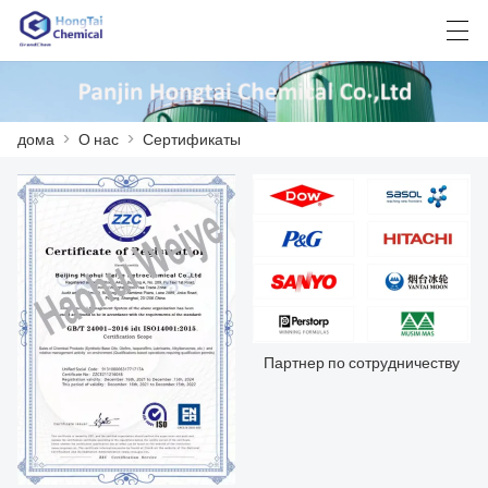
العربية
中文
English
日本語
한국어
дома
>
О нас
>
Сертификаты
ДОМА
ПРОДУКТЫ
НОВОСТИ
СЛУЧАЙ
Партнер по сотрудничеству
ЗАВОД
СВЯЖИТЕСЬ С НАМИ