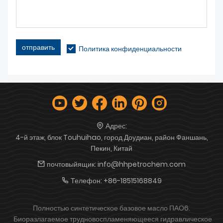
отправить
Политика конфиденциальности
Адрес:
4-й этаж, блок Touhuihao, город Доудиан, район Фаншань,
Пекин, Китай
почтовыйящик:
info@hhpetrochem.com
Телефон:
+86-18515168849
Полностью синтетическое базовое масло ПАО6.
Биоразлагаемое трудновоспламеняющееся гидравлическое