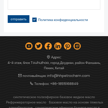
отправить
Политика конфиденциальности
Адрес:
4-й этаж, блок Touhuihao, город Доудиан, район Фаншань,
Пекин, Китай
почтовыйящик:
info@hhpetrochem.com
Телефон:
+86-18515168849
синтетическое полиэфирное базовое жидкое масло
Рефрижераторное масло
Базовое масло на основе тяжелых
алкилбензолов
синтетическое эфирное базовое масло в