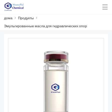
дома
>
Продукты
>
العربية
中文
English
日本語
한국어
Эмульгированные масла для гидравлических опор
ДОМА
ПРОДУКТЫ
НОВОСТИ
СЛУЧАЙ
ЗАВОД
СВЯЖИТЕСЬ С НАМИ