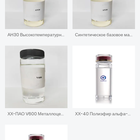
АН30 Высокотемпературное цепное масло Высоковязкий алкилированный нафталин
Синтетическое базовое масло АН5, алкилированный нафталин с низкой температурой застывания.
ХХ-ПАО V600 Металлоценовое полиальфаолефиновое моторное базовое масло высокой вязкости
ХХ-40 Полиэфир альфа-олефина высокой вязкости на основе сложного эфира ПАО