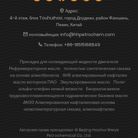
Адрес:
4-й этаж, блок Touhuihao, город Доудиан, район Фаншань,
Пекин, Китай
почтовыйящик:
info@hhpetrochem.com
Телефон:
+86-18515168849
Присадка для охлаждающей жидкости двигателя
Рефрижераторное масло
полностью синтетическая смазка
на основе алкилбензола
АН5 алкилированный нафталин
масло моторное ПАО
Эмульгированное масло
Поли-
альфа-олефин низкой вязкости
Биоразлагаемое
трудновоспламеняющееся гидравлическое базовое масло
AN30 Алкилированная нафталиновая основа
низкотемпературная смазка, алкилнафталин
Авторские права принадлежат © Beijing Haohui Weiye
Petrochemical Co., Ltd.