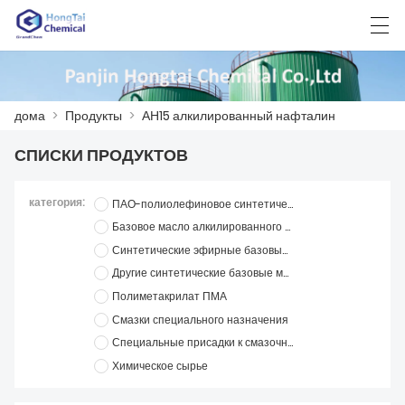
العربية
中文
English
日本語
한국어
дома
>
Продукты
>
АН15 алкилированный нафталин
СПИСКИ ПРОДУКТОВ
ДОМА
категория:
ПАО-полиолефиновое синтетическое базовое масло
ПРОДУКТЫ
Базовое масло алкилированного нафталина
Синтетические эфирные базовые масла
НОВОСТИ
Другие синтетические базовые масла
СЛУЧАЙ
Полиметакрилат ПМА
Смазки специального назначения
ЗАВОД
Специальные присадки к смазочным материалам
Химическое сырье
СВЯЖИТЕСЬ С НАМИ